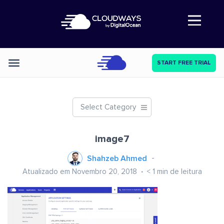
Abre a navegação
START FREE TRIAL
Categories
Select Category
image7
Shahzeb Ahmed
Atualizado em Novembro 20, 2018
< 1
min de leitura