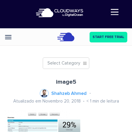
Abre a navegação
START FREE TRIAL
Categories
Select Category
image5
Shahzeb Ahmed
Atualizado em Novembro 20, 2018
< 1
min de leitura