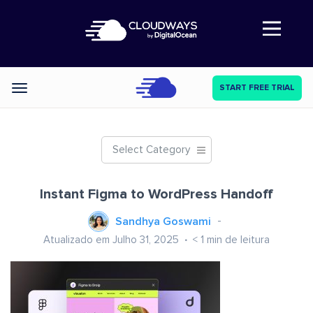
Abre a navegação
START FREE TRIAL
Categories
Select Category
Instant Figma to WordPress Handoff
Sandhya Goswami
Atualizado em Julho 31, 2025
< 1
min de leitura