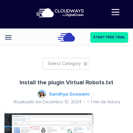
Abre a navegação
START FREE TRIAL
Categories
Select Category
Install the plugin Virtual Robots.txt
Sandhya Goswami
Atualizado em Dezembro 10, 2024
< 1
min de leitura