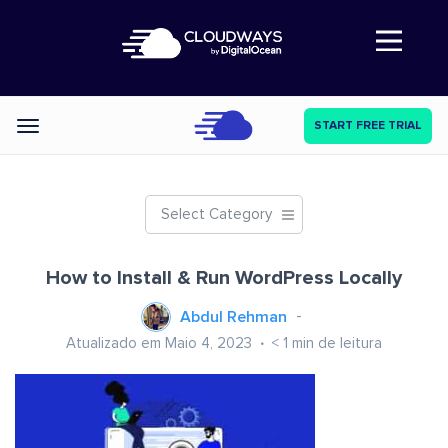
Abre a navegação
START FREE TRIAL
Categories
Select Category
How to Install & Run WordPress Locally
Abdul Rehman
Atualizado em Maio 4, 2023
< 1
min de leitura