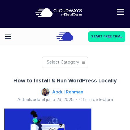
Open Nav
START FREE TRIAL
Categories
Select Category
How to Install & Run WordPress Locally
Abdul Rehman
Actualizado el junio 23, 2025
< 1
min de lectura