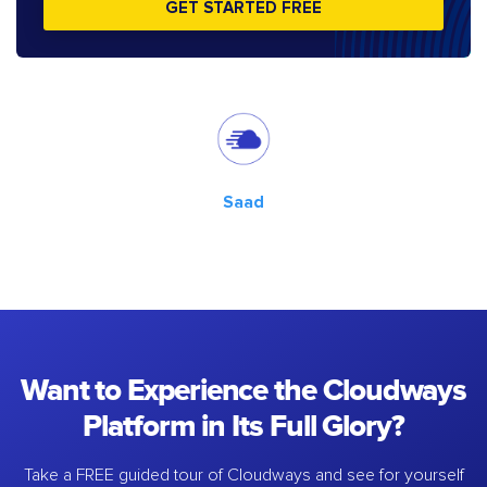
GET STARTED FREE
Saad
Want to Experience the Cloudways
Platform in Its Full Glory?
Take a FREE guided tour of Cloudways and see for yourself