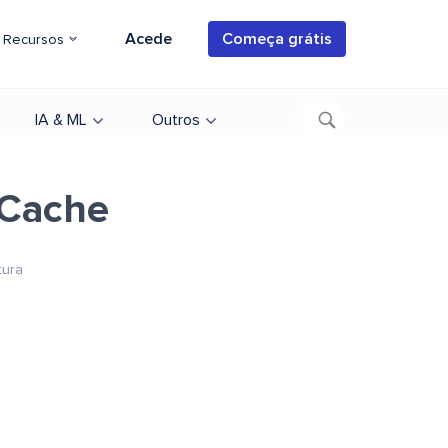
Acede
Começa grátis
Recursos
IA & ML
Outros
 Cache
tura