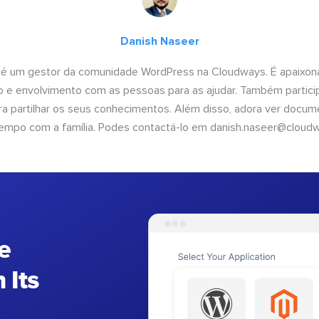
Danish Naseer
 é um gestor da comunidade WordPress na Cloudways. É apaixona
 e envolvimento com as pessoas para as ajudar. Também partici
 partilhar os seus conhecimentos. Além disso, adora ver documen
empo com a família. Podes contactá-lo em
danish.naseer@cloud
e
 Its