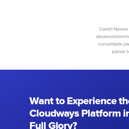
Danish Naseer
desenvolvimento
comunidade para
passar t
Want to Experience th
Cloudways Platform in
Full Glory?