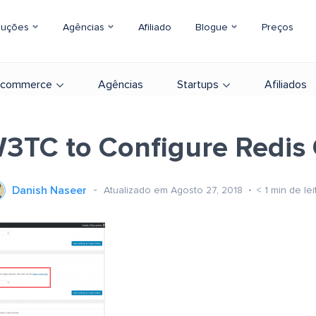
luções
Agências
Afiliado
Blogue
Preços
-commerce
Agências
Startups
Afiliados
3TC to Configure Redis
Danish Naseer
Atualizado em Agosto 27, 2018
< 1
min de lei