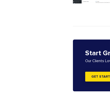
Start G
Our Clients L
GET START