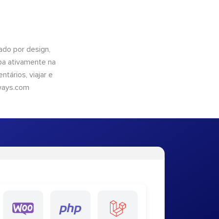
do por design,
pa ativamente na
tários, viajar e
ways.com