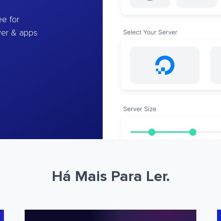
e for
ver & apps
Há Mais Para Ler.