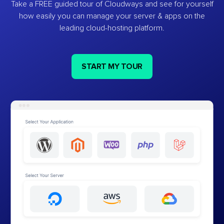
Take a FREE guided tour of Cloudways and see for yourself
how easily you can manage your server & apps on the
leading cloud-hosting platform.
START MY TOUR