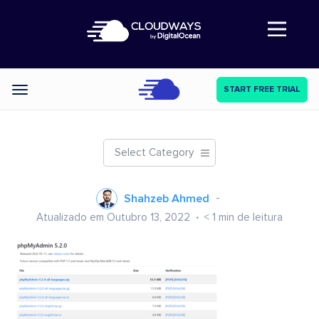
Abre a navegação
START FREE TRIAL
Categories
Select Category
Shahzeb Ahmed
Atualizado em Outubro 13, 2022
< 1
min de leitura