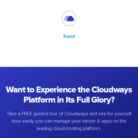
Saad
Want to Experience the Cloudways
Platform in Its Full Glory?
Take a FREE guided tour of Cloudways and see for yourself
how easily you can manage your server & apps on the
leading cloud-hosting platform.