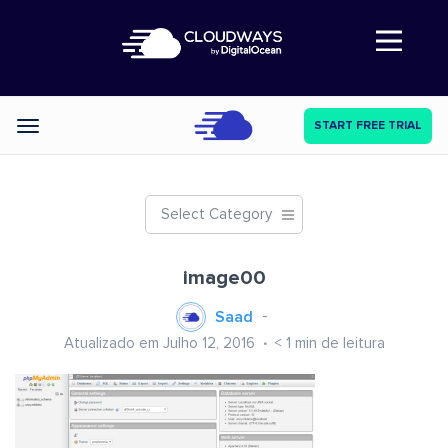
Abre a navegação
START FREE TRIAL
Categories
Select Category
image00
Saad
Atualizado em Julho 12, 2016
< 1
min de leitura