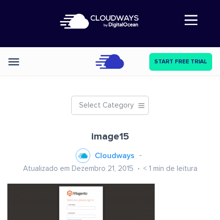
Abre a navegação
START FREE TRIAL
Categories
Select Category
image15
Cloudways
Atualizado em Dezembro 21, 2015
< 1
min de leitura