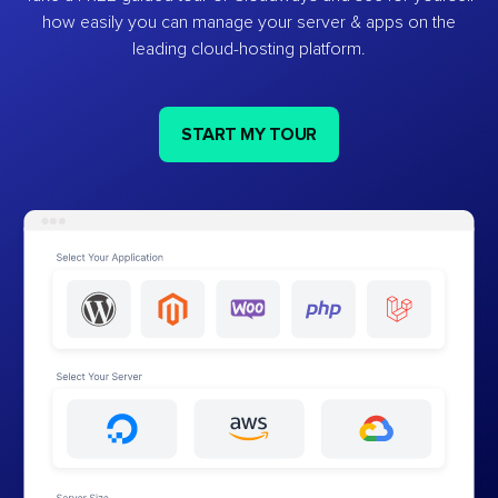
how easily you can manage your server & apps on the
leading cloud-hosting platform.
START MY TOUR