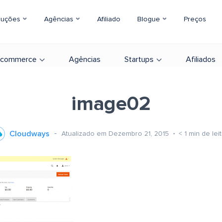
luções
Agências
Afiliado
Blogue
Preços
-commerce
Agências
Startups
Afiliados
image02
Cloudways
Atualizado em Dezembro 21, 2015
< 1
min de lei