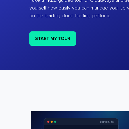
Take a FREE guided tour of Cloudways and se
yourself how easily you can manage your ser
on the leading cloud-hosting platform.
START MY TOUR