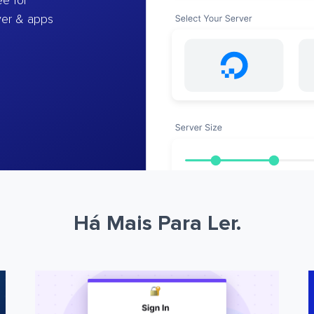
e for
ver & apps
Há Mais Para Ler.