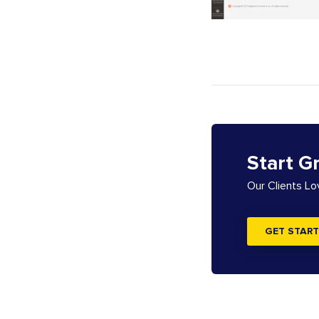
Start G
Our Clients L
GET START