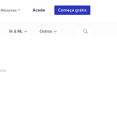
Acede
Começa grátis
Recursos
IA & ML
Outros
tura