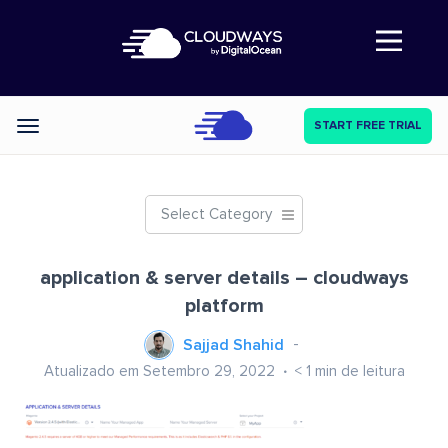
Abre a navegação
START FREE TRIAL
Categories
Select Category
application & server details – cloudways
platform
Sajjad Shahid
Atualizado em Setembro 29, 2022
< 1
min de leitura