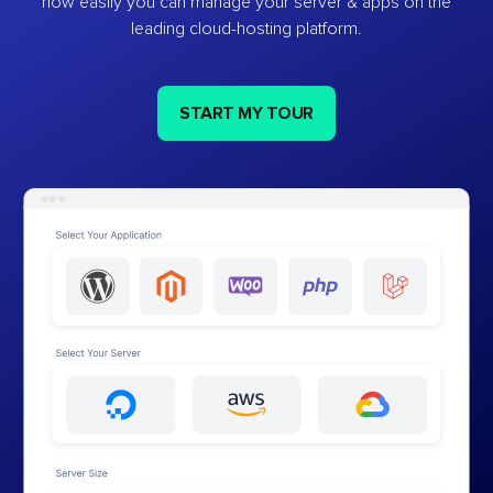
how easily you can manage your server & apps on the
leading cloud-hosting platform.
START MY TOUR