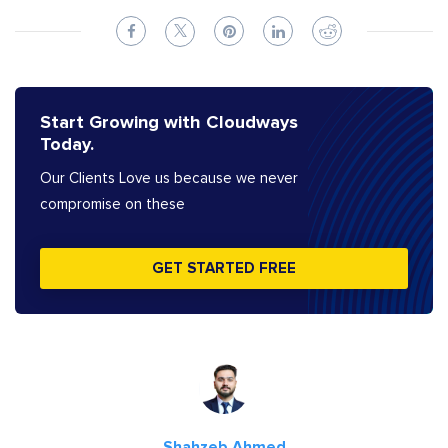
Start Growing with Cloudways
Today.
Our Clients Love us because we never
compromise on these
GET STARTED FREE
Shahzeb Ahmed