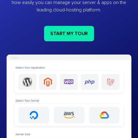
how easily you can manage your server & apps on the
leading cloud-hosting platform.
START MY TOUR