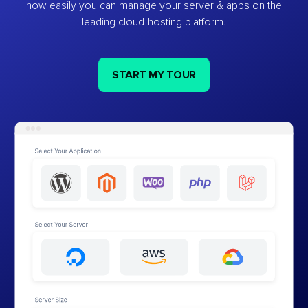
how easily you can manage your server & apps on the
leading cloud-hosting platform.
START MY TOUR