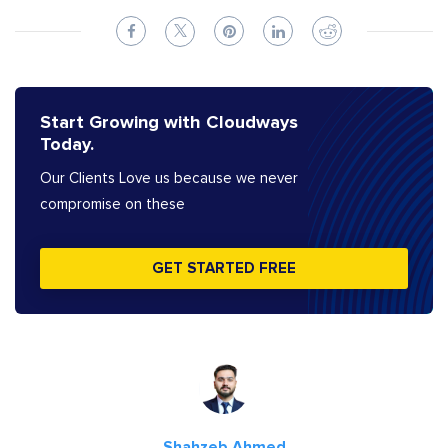
Start Growing with Cloudways
Today.
Our Clients Love us because we never
compromise on these
GET STARTED FREE
Shahzeb Ahmed