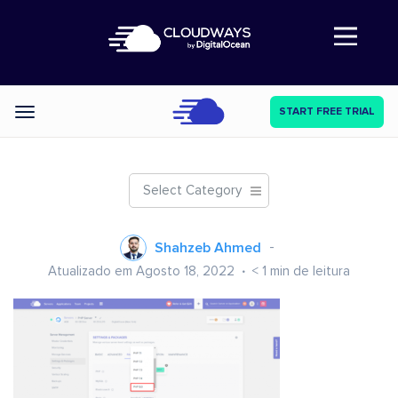
Abre a navegação
START FREE TRIAL
Categories
Select Category
Shahzeb Ahmed
Atualizado em Agosto 18, 2022
< 1
min de leitura