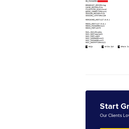
Start G
Our Clients L