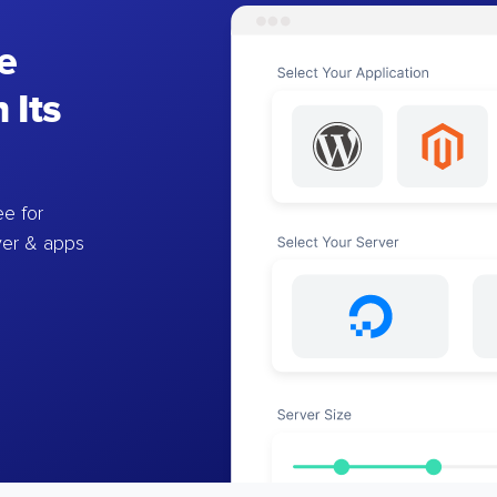
e
 Its
e for
ver & apps