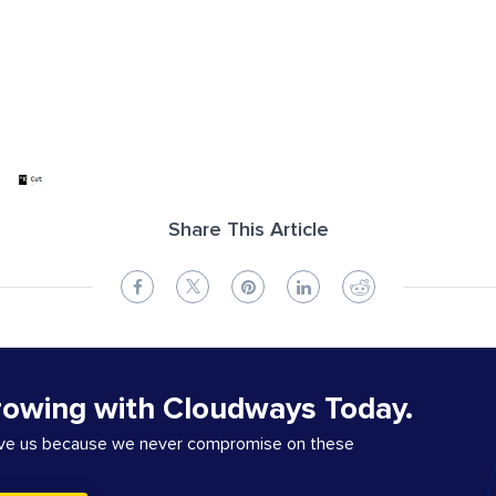
Share This Article
rowing with Cloudways Today.
ove us because we never compromise on these