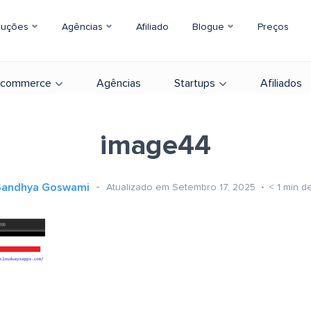
luções
Agências
Afiliado
Blogue
Preços
-commerce
Agências
Startups
Afiliados
image44
Sandhya Goswami
Atualizado em Setembro 17, 2025
< 1
min de