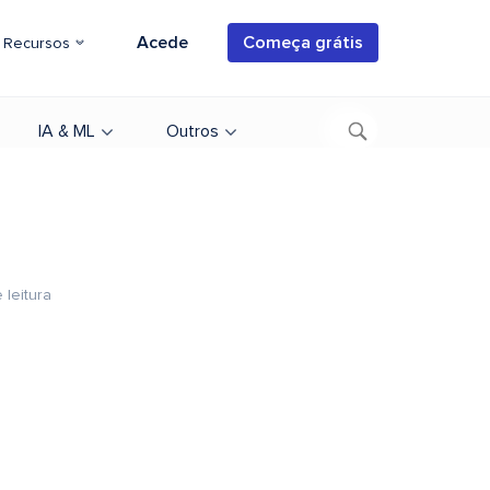
Acede
Começa grátis
Recursos
IA & ML
Outros
 leitura