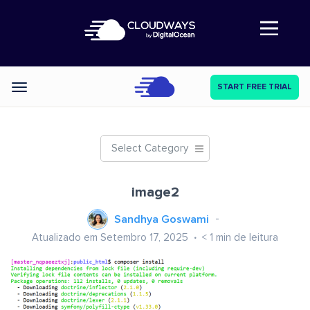
Abre a navegação
START FREE TRIAL
Categories
Select Category
image2
Sandhya Goswami
Atualizado em Setembro 17, 2025
< 1
min de leitura