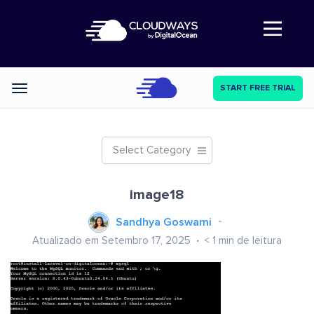
Abre a navegação
START FREE TRIAL
Categories
Select Category
image18
Sandhya Goswami
Atualizado em Setembro 17, 2025
< 1
min de leitura