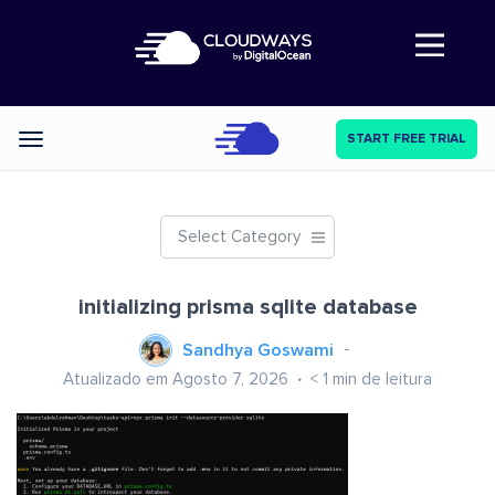
Abre a navegação
START FREE TRIAL
Categories
Select Category
initializing prisma sqlite database
Sandhya Goswami
Atualizado em Agosto 7, 2026
< 1
min de leitura