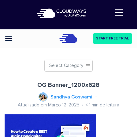
Abre a navegação
START FREE TRIAL
Categories
Select Category
OG Banner_1200x628
Sandhya Goswami
Atualizado em Março 12, 2025
< 1
min de leitura