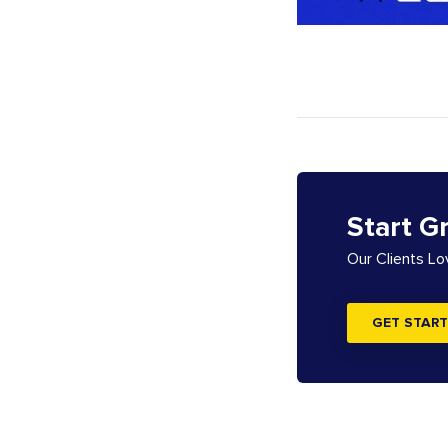
Start G
Our Clients L
GET START