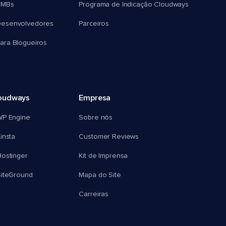
SMBs
Programa de Indicação Cloudways
esenvolvedores
Parceiros
ra Blogueiros
oudways
Empresa
WP Engine
Sobre nós
insta
Customer Reviews
ostinger
Kit de Imprensa
SiteGround
Mapa do Site
Carreiras