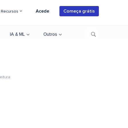
Acede
Começa grátis
Recursos
IA & ML
Outros
eitura