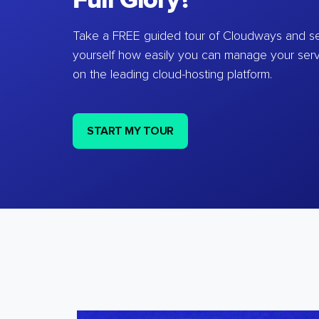
Full Glory?
Take a FREE guided tour of Cloudways and se
yourself how easily you can manage your ser
on the leading cloud-hosting platform.
START MY TOUR