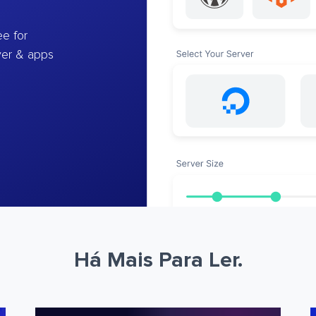
e for
ver & apps
Há Mais Para Ler.