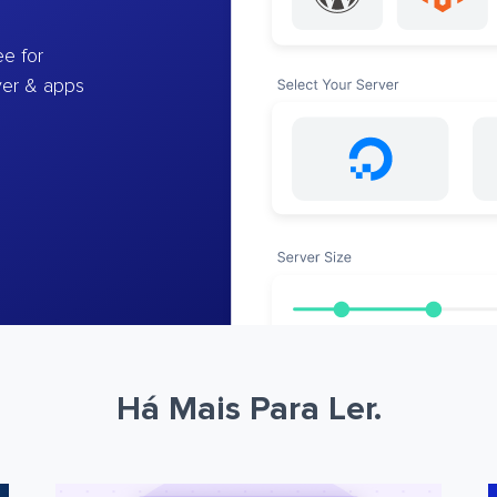
e for
ver & apps
Há Mais Para Ler.