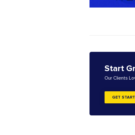
Start G
Our Clients L
GET START