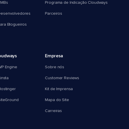
SMBs
Programa de Indicação Cloudways
esenvolvedores
Parceiros
ra Blogueiros
oudways
Empresa
WP Engine
Sobre nós
insta
Customer Reviews
ostinger
Kit de Imprensa
SiteGround
Mapa do Site
Carreiras