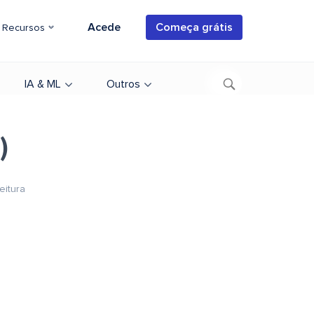
Acede
Começa grátis
Recursos
IA & ML
Outros
)
eitura