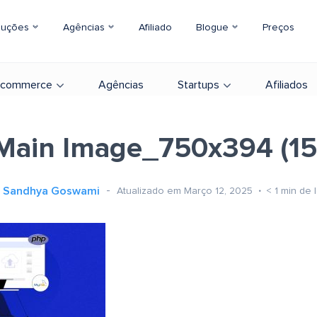
luções
Agências
Afiliado
Blogue
Preços
-commerce
Agências
Startups
Afiliados
Main Image_750x394 (15
Sandhya Goswami
Atualizado em Março 12, 2025
< 1
min de l