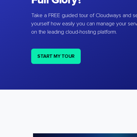
Full Glory?
Take a FREE guided tour of Cloudways and se
yourself how easily you can manage your ser
on the leading cloud-hosting platform.
START MY TOUR