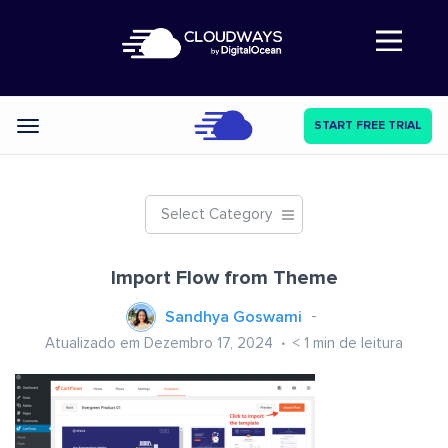
Abre a navegação
START FREE TRIAL
Categories
Select Category
Import Flow from Theme
Sandhya Goswami
Atualizado em Dezembro 17, 2024
< 1
min de leitura