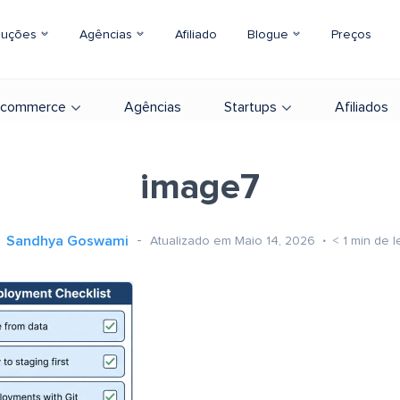
luções
Agências
Afiliado
Blogue
Preços
-commerce
Agências
Startups
Afiliados
image7
Sandhya Goswami
Atualizado em Maio 14, 2026
< 1
min de l