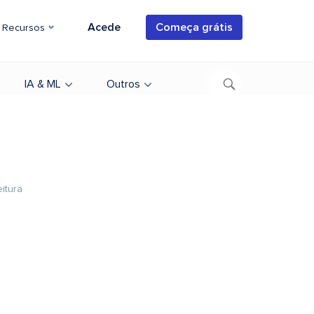
Acede
Começa grátis
Recursos
IA & ML
Outros
eitura