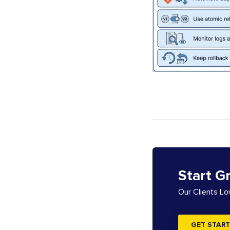
Start G
Our Clients L
GET START