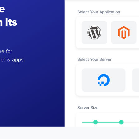
e
 Its
e for
ver & apps