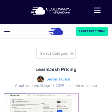
Abre a navegação
START FREE TRIAL
Categories
Select Category
LearnDash Pricing
Sarim Javaid
Atualizado em Março 11, 2025
< 1
min de leitura