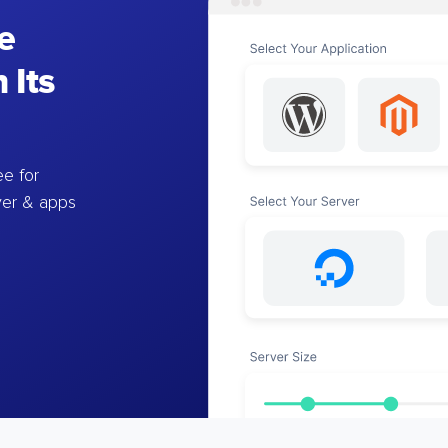
e
 Its
e for
ver & apps