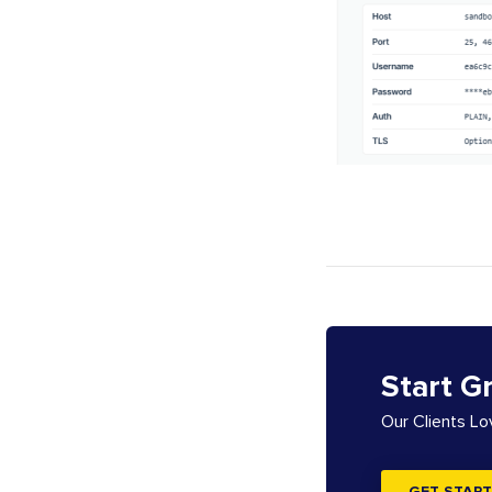
Start G
Our Clients L