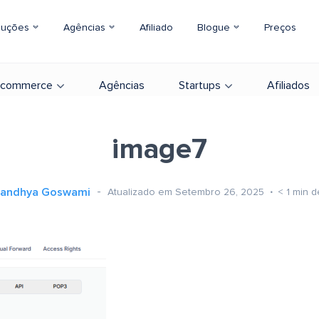
luções
Agências
Afiliado
Blogue
Preços
-commerce
Agências
Startups
Afiliados
image7
andhya Goswami
Atualizado em Setembro 26, 2025
< 1
min de