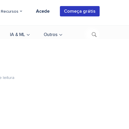
Acede
Começa grátis
Recursos
IA & ML
Outros
 leitura