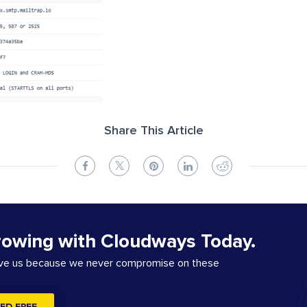
Share This Article
rowing with Cloudways Today.
ove us because we never compromise on these