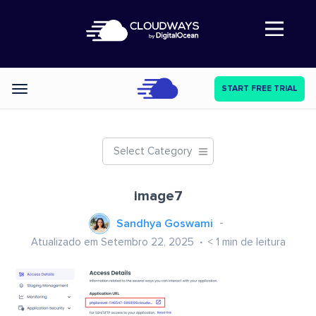
Abre a navegação
START FREE TRIAL
Categories
Select Category
image7
Sandhya Goswami
Atualizado em Setembro 22, 2025
< 1
min de leitura