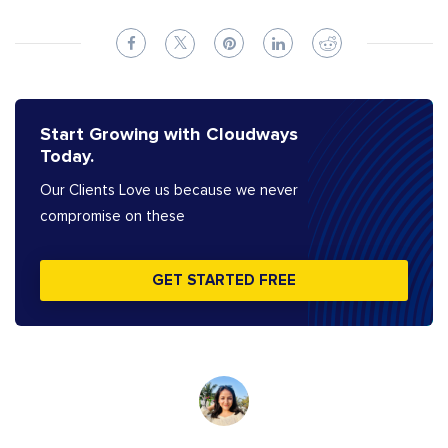
Start Growing with Cloudways
Today.
Our Clients Love us because we never
compromise on these
GET STARTED FREE