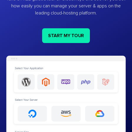
how easily you can manage your server & apps on the
leading cloud-hosting platform.
START MY TOUR