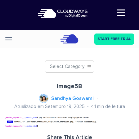
Abre a navegação
START FREE TRIAL
Categories
Select Category
image58
Sandhya Goswami
Atualizado em Setembro 19, 2025
< 1
min de leitura
Share This Article