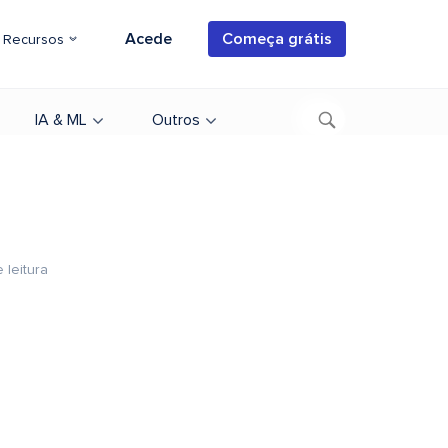
Acede
Começa grátis
Recursos
IA & ML
Outros
 leitura