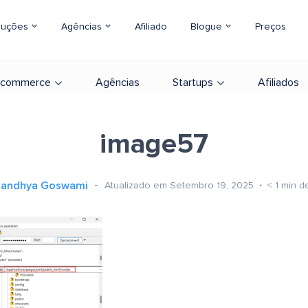
luções
Agências
Afiliado
Blogue
Preços
-commerce
Agências
Startups
Afiliados
image57
Sandhya Goswami
Atualizado em Setembro 19, 2025
< 1
min de