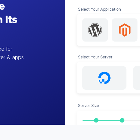
e
 Its
e for
ver & apps