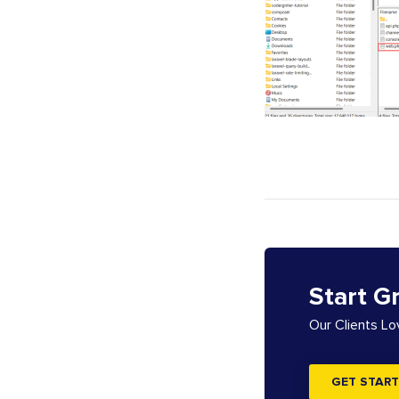
Start G
Our Clients L
GET START