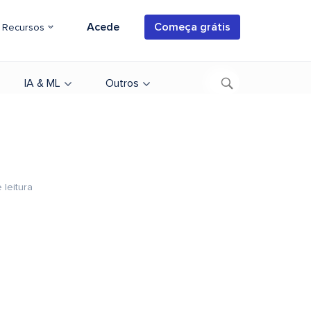
Acede
Começa grátis
Recursos
IA & ML
Outros
 leitura