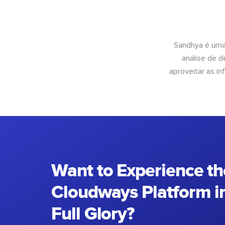
Sandhya é uma
análise de 
aproveitar as 
Want to Experience th
Cloudways Platform in
Full Glory?