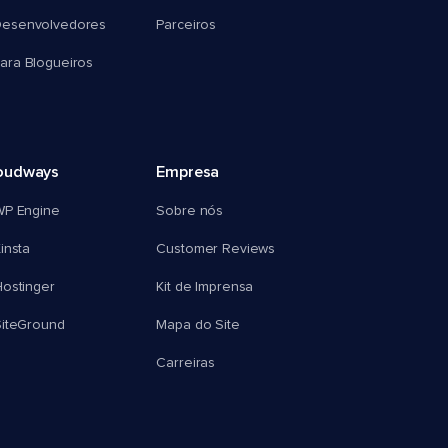
esenvolvedores
Parceiros
ra Blogueiros
oudways
Empresa
WP Engine
Sobre nós
insta
Customer Reviews
ostinger
Kit de Imprensa
SiteGround
Mapa do Site
Carreiras