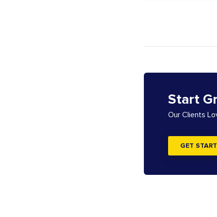
Start G
Our Clients L
GET START