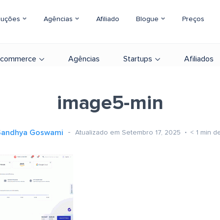
luções
Agências
Afiliado
Blogue
Preços
-commerce
Agências
Startups
Afiliados
image5-min
Sandhya Goswami
Atualizado em Setembro 17, 2025
< 1
min de