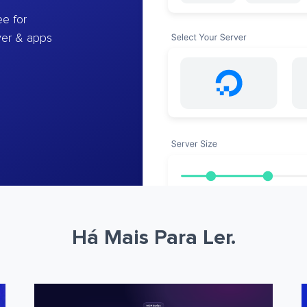
e for
ver & apps
Há Mais Para Ler.