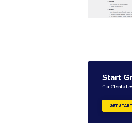
Start G
Our Clients L
GET START