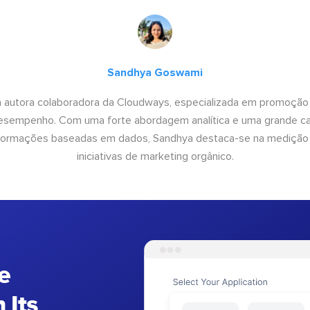
Sandhya Goswami
 autora colaboradora da Cloudways, especializada em promoção
desempenho. Com uma forte abordagem analítica e uma grande c
informações baseadas em dados, Sandhya destaca-se na medição
iniciativas de marketing orgânico.
e
 Its