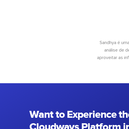
Sandhya é uma
análise de 
aproveitar as 
Want to Experience th
Cloudways Platform in