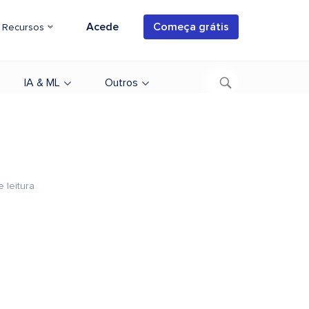
Acede
Começa grátis
Recursos
IA & ML
Outros
e leitura