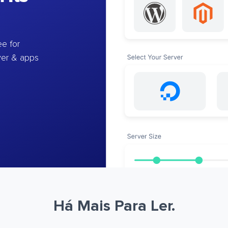
e for
ver & apps
Há Mais Para Ler.