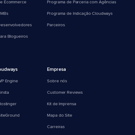
e Ecommerce
Programa de Parceria com Agências
SMBs
Programa de Indicação Cloudways
esenvolvedores
Parceiros
ra Blogueiros
oudways
Empresa
WP Engine
Sobre nós
insta
Customer Reviews
ostinger
Kit de Imprensa
SiteGround
Mapa do Site
Carreiras