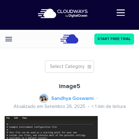
Abre a navegação
START FREE TRIAL
Categories
Select Category
image5
Sandhya Goswami
Atualizado em Setembro 26, 2025
< 1
min de leitura