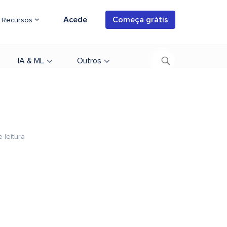
Acede
Começa grátis
Recursos
IA & ML
Outros
 leitura