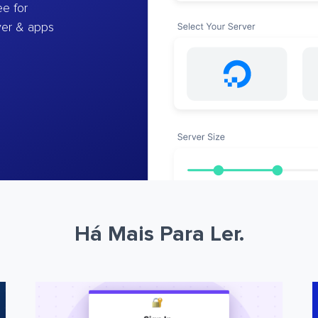
e for
ver & apps
Há Mais Para Ler.