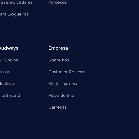
esenvolvedores
Parceiros
ra Blogueiros
oudways
Empresa
WP Engine
Sobre nós
insta
Customer Reviews
ostinger
Kit de Imprensa
SiteGround
Mapa do Site
Carreiras