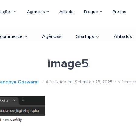
luções
Agências
Afiliado
Blogue
Preços
-commerce
Agências
Startups
Afiliados
image5
andhya Goswami
Atualizado em Setembro 23, 2025
< 1
min de