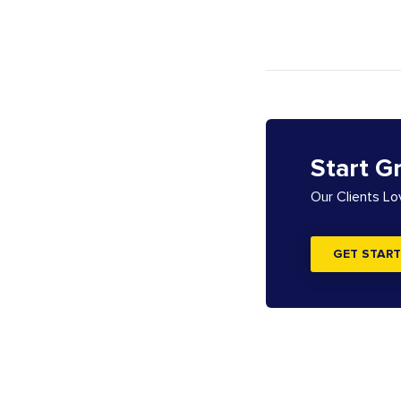
Start G
Our Clients L
GET START