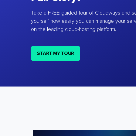
Take a FREE guided tour of Cloudways and se
yourself how easily you can manage your ser
on the leading cloud-hosting platform.
START MY TOUR