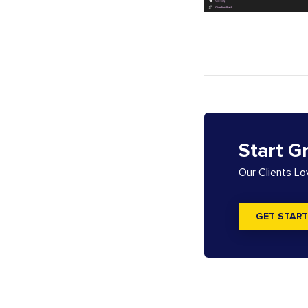
Start G
Our Clients L
GET START