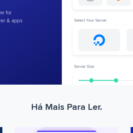
e for
ver & apps
Há Mais Para Ler.