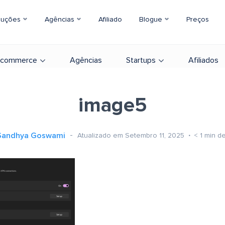
luções
Agências
Afiliado
Blogue
Preços
-commerce
Agências
Startups
Afiliados
image5
Sandhya Goswami
Atualizado em Setembro 11, 2025
< 1
min de