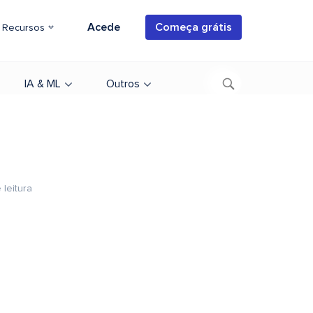
Acede
Começa grátis
Recursos
IA & ML
Outros
 leitura