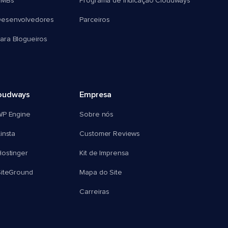
SMBs
Programa de Indicação Cloudways
esenvolvedores
Parceiros
ra Blogueiros
oudways
Empresa
WP Engine
Sobre nós
insta
Customer Reviews
ostinger
Kit de Imprensa
SiteGround
Mapa do Site
Carreiras