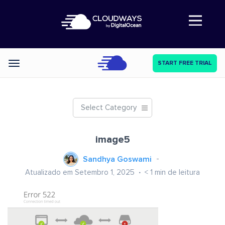
Abre a navegação
START FREE TRIAL
Categories
Select Category
image5
Sandhya Goswami
Atualizado em Setembro 1, 2025
< 1
min de leitura