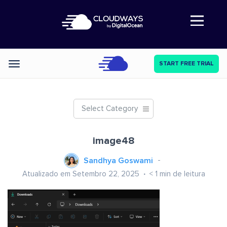
Abre a navegação
START FREE TRIAL
Categories
Select Category
image48
Sandhya Goswami
Atualizado em Setembro 22, 2025
< 1
min de leitura