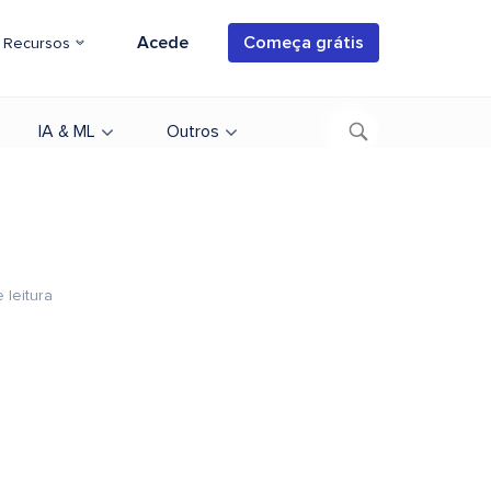
Acede
Começa grátis
Recursos
IA & ML
Outros
 leitura