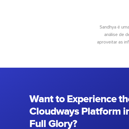
Sandhya é uma
análise de 
aproveitar as 
Want to Experience th
Cloudways Platform in
Full Glory?