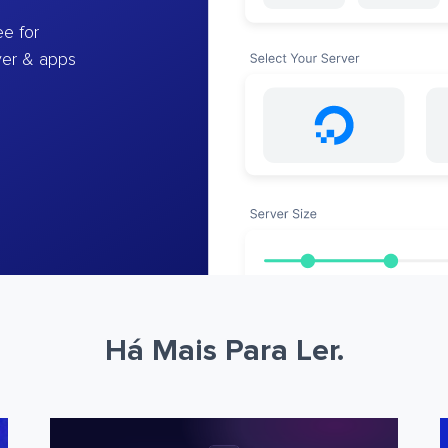
e for
ver & apps
Há Mais Para Ler.