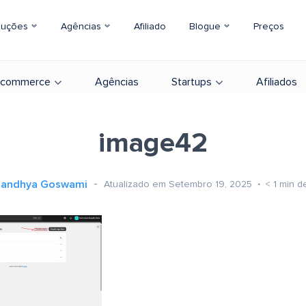
luções
Agências
Afiliado
Blogue
Preços
-commerce
Agências
Startups
Afiliados
image42
Sandhya Goswami
Atualizado em Setembro 19, 2025
< 1
min de