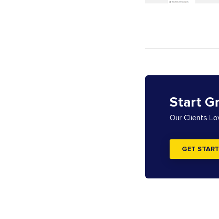
Start G
Our Clients L
GET START