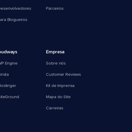
esenvolvedores
Parceiros
ra Blogueiros
oudways
Empresa
WP Engine
Sobre nós
insta
Customer Reviews
ostinger
Kit de Imprensa
SiteGround
Mapa do Site
Carreiras