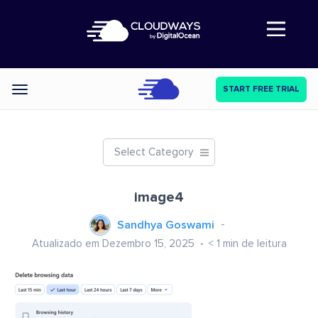
Abre a navegação
START FREE TRIAL
Categories
Select Category
image4
Sandhya Goswami
Atualizado em Dezembro 15, 2025
< 1
min de leitura