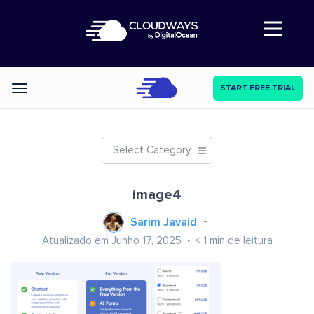
Abre a navegação
START FREE TRIAL
Categories
Select Category
image4
Sarim Javaid
Atualizado em Junho 17, 2025
< 1
min de leitura