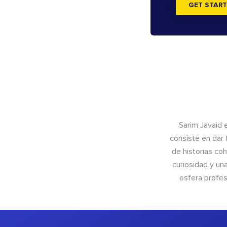
GET START
Sarim Javaid 
consiste en dar 
de historias coh
curiosidad y un
esfera profes