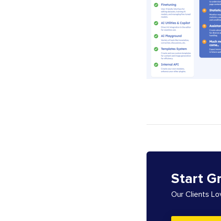
Start G
Our Clients L