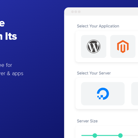
e
 Its
e for
ver & apps