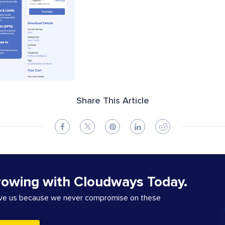
Share This Article
rowing with Cloudways Today.
ove us because we never compromise on these