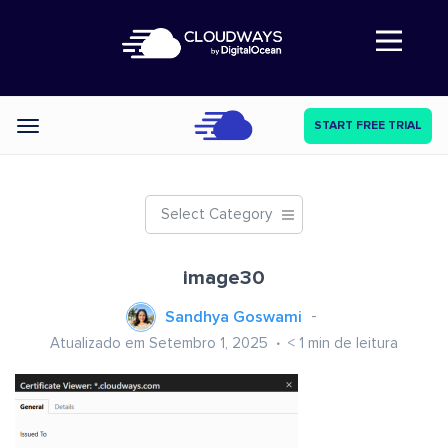
Abre a navegação
START FREE TRIAL
Categories
Select Category
image30
Sandhya Goswami
Atualizado em Setembro 1, 2025
< 1
min de leitura