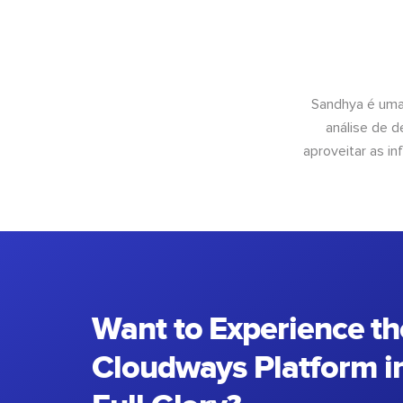
Sandhya é uma
análise de 
aproveitar as 
Want to Experience th
Cloudways Platform in