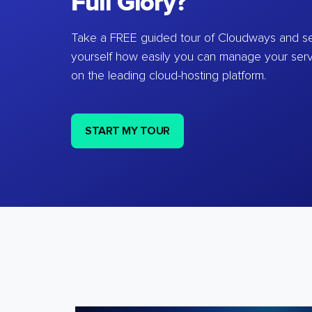
Full Glory?
Take a FREE guided tour of Cloudways and se
yourself how easily you can manage your ser
on the leading cloud-hosting platform.
START MY TOUR