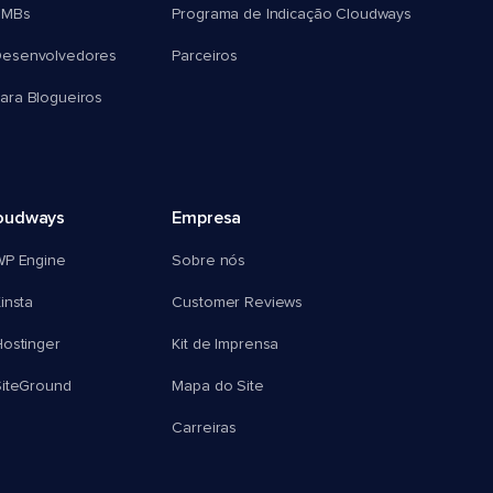
SMBs
Programa de Indicação Cloudways
esenvolvedores
Parceiros
ra Blogueiros
oudways
Empresa
WP Engine
Sobre nós
insta
Customer Reviews
ostinger
Kit de Imprensa
SiteGround
Mapa do Site
Carreiras