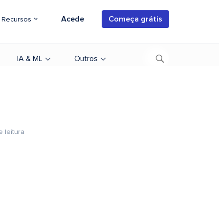
Acede
Começa grátis
Recursos
IA & ML
Outros
e leitura