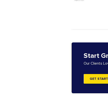
Start G
Our Clients L
GET START