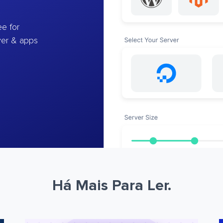
e for
ver & apps
Há Mais Para Ler.