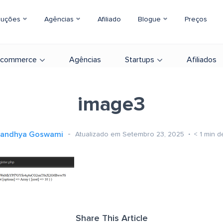
luções
Agências
Afiliado
Blogue
Preços
-commerce
Agências
Startups
Afiliados
image3
andhya Goswami
Atualizado em Setembro 23, 2025
< 1
min de
Share This Article