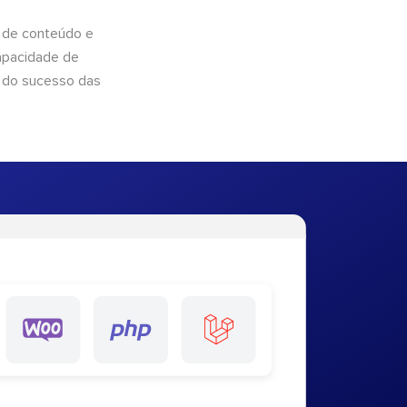
 de conteúdo e
apacidade de
 do sucesso das