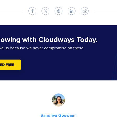
rowing with Cloudways Today.
ove us because we never compromise on these
ED FREE
Sandhya Goswami