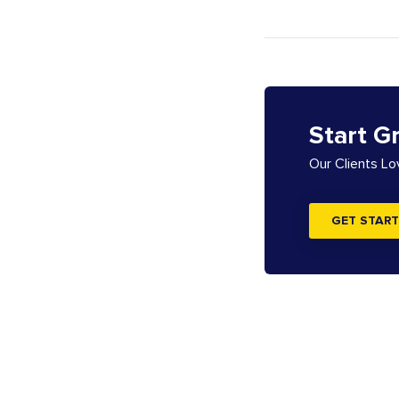
Start G
Our Clients L
GET START