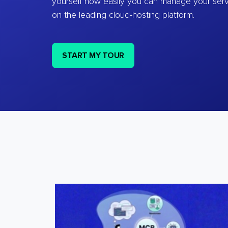
yourself how easily you can manage your ser
on the leading cloud-hosting platform.
START MY TOUR