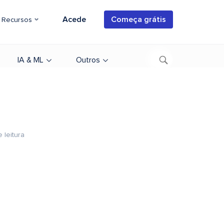
Acede
Começa grátis
Recursos
IA & ML
Outros
 leitura