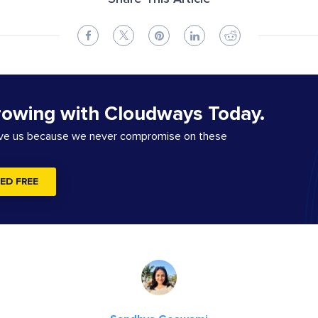
rowing with Cloudways Today.
ove us because we never compromise on these
ED FREE