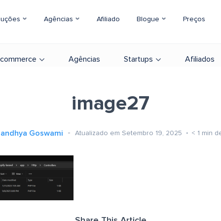
luções
Agências
Afiliado
Blogue
Preços
-commerce
Agências
Startups
Afiliados
image27
Sandhya Goswami
Atualizado em Setembro 19, 2025
< 1
min de
Share This Article