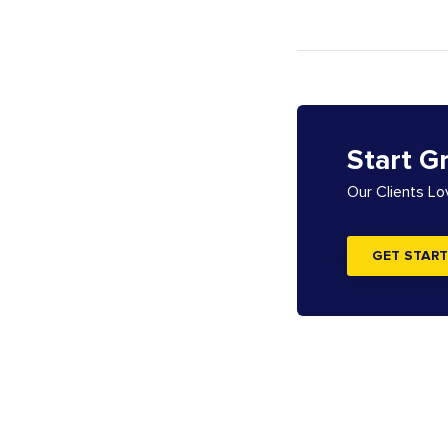
Start G
Our Clients L
GET START