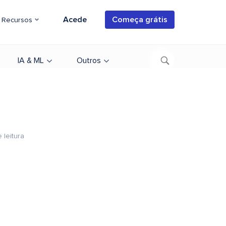
Acede
Começa grátis
Recursos
IA & ML
Outros
 leitura