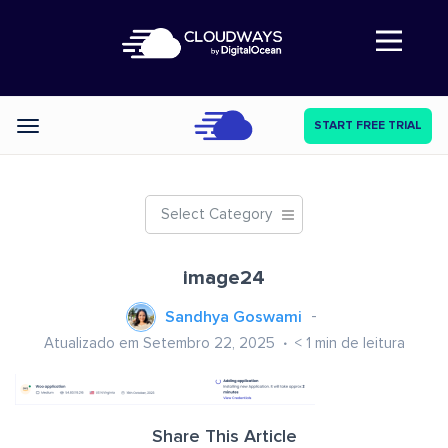
Abre a navegação
START FREE TRIAL
Categories
Select Category
image24
Sandhya Goswami
Atualizado em Setembro 22, 2025
< 1
min de leitura
Share This Article