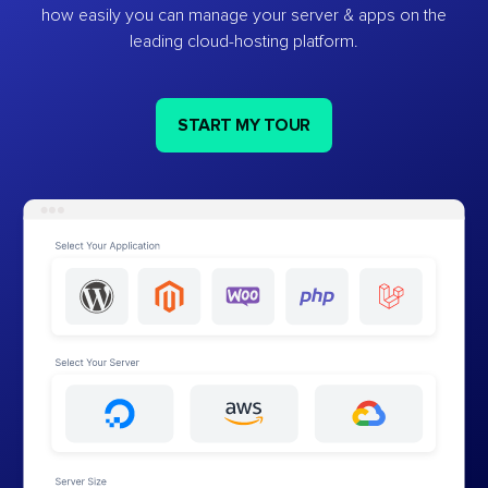
how easily you can manage your server & apps on the
leading cloud-hosting platform.
START MY TOUR