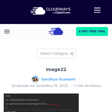
Abre a navegação
START FREE TRIAL
Categories
Select Category
image22
Sandhya Goswami
Atualizado em Setembro 19, 2025
< 1
min de leitura