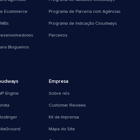
e Ecommerce
Programa de Parceria com Agências
SMBs
Programa de Indicação Cloudways
esenvolvedores
Parceiros
ra Blogueiros
oudways
Empresa
WP Engine
Sobre nós
insta
Customer Reviews
ostinger
Kit de Imprensa
SiteGround
Mapa do Site