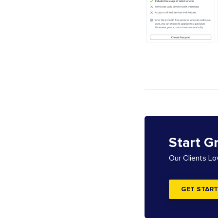
Start G
Our Clients L
GET START