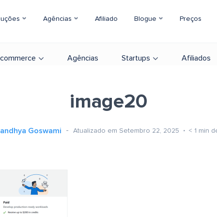
luções
Agências
Afiliado
Blogue
Preços
-commerce
Agências
Startups
Afiliados
image20
andhya Goswami
Atualizado em Setembro 22, 2025
< 1
min de