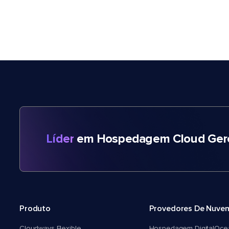
Líder
em Hospedagem Cloud Gere
Produto
Provedores De Nuve
Cloudways Flexible
Hospedagem DigitalOce