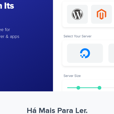
 Its
e for
ver & apps
Há Mais Para Ler.