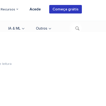
Acede
Começa grátis
Recursos
IA & ML
Outros
 leitura