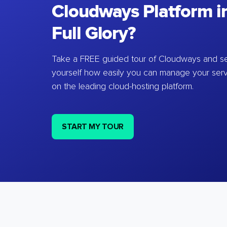
Cloudways Platform in
Full Glory?
Take a FREE guided tour of Cloudways and se
yourself how easily you can manage your ser
on the leading cloud-hosting platform.
START MY TOUR