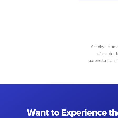
Sandhya é uma
análise de 
aproveitar as 
Want to Experience th