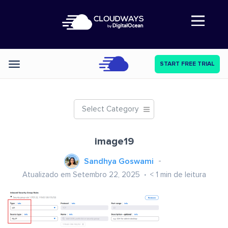
Abre a navegação
START FREE TRIAL
Categories
Select Category
image19
Sandhya Goswami
Atualizado em Setembro 22, 2025
< 1
min de leitura